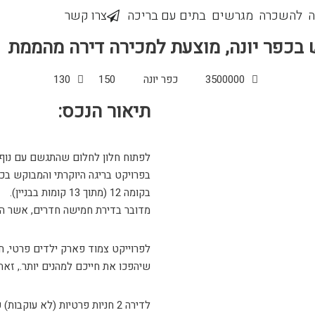
ה
להשכרה
מגרשים
בתים עם בריכה
צרו קשר
 בכפר יונה, מוצעת למכירה דירה מהממת
3500000
כפר יונה
150
130
תיאור הנכס:
לפתוח חלון לחלום שהתגשם עם נוף
בפרויקט בריגה היוקרתי והמבוקש בכ
בקומה 12 (מתוך 13 קומות בבניין).
מדובר בדירת חמישה חדרים, אשר הוסבה לדירת 4 חדרים לצורך 
לפרוייקט צמוד פארק ילדים פרטי, חדר
שיהפכו את חייכם למהנים יותר., זאת
לדירה 2 חניות פרטיות (לא עוקבות) קרובות למעלית.