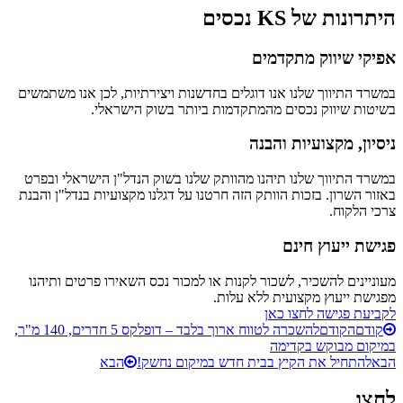
היתרונות של KS נכסים
אפיקי שיווק מתקדמים
במשרד התיווך שלנו אנו דוגלים בחדשנות ויצירתיות, לכן אנו משתמשים
בשיטות שיווק נכסים מהמתקדמות ביותר בשוק הישראלי.
ניסיון, מקצועיות והבנה
במשרד התיווך שלנו תיהנו מהוותק שלנו בשוק הנדל"ן הישראלי ובפרט
באזור השרון. בזכות הוותק הזה חרטנו על דגלנו מקצועיות בנדל"ן והבנת
צרכי הלקוח.
פגישת ייעוץ חינם
מעוניינים להשכיר, לשכור לקנות או למכור נכס השאירו פרטים ותיהנו
מפגישת ייעוץ מקצועית ללא עלות.
לקביעת פגישה לחצו כאן
קודם
הקודם
להשכרה לטווח ארוך בלבד – דופלקס 5 חדרים, 140 מ"ר,
במיקום מבוקש בקדימה
הבא
להתחיל את הקיץ בבית חדש במיקום נחשק!
הבא
לחצו