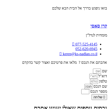
בואו ניפגש בדרך אל הבית הבא שלכם
קרן סאסי
מומחית לנדל"ן
077-525-4145
052-620-6945‏
keren@ks-nadlan.co.il
אהבתם את הנכס ? מלאו את פרטיכם ואצור קשר בהקדם
שם
דוא"ל
טלפון
שם הנכס
מספר הנכס
שליחה
נכסים נוספים שאולי יענינו אתכם